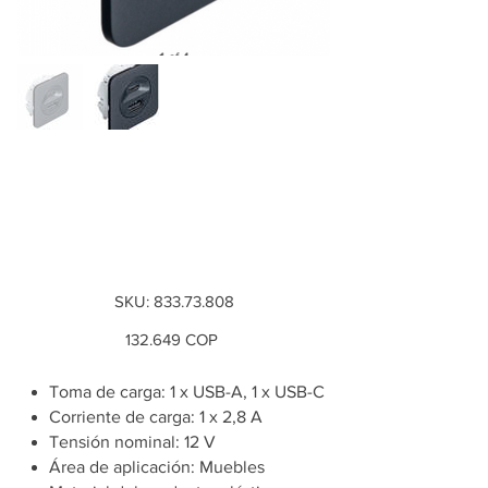
Estación de carga
USB, Häfele Loox5,
USB-A / USB-C, 12 V
SKU
SKU:
833.73.808
833.73.808
Precio
132.649 COP
Toma de carga: 1 x USB-A, 1 x USB-C
Corriente de carga: 1 x 2,8 A
Tensión nominal: 12 V
Área de aplicación: Muebles