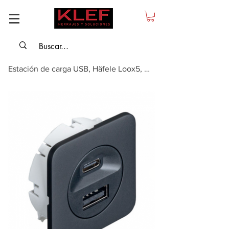
Estación de carga USB, Häfele Loox5, USB-A / USB-C, 12 V