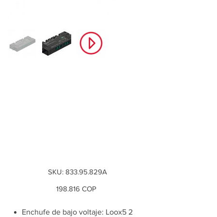
*Distribuidor de 6
vías con función de
conmutación
Häfele Loox5 24 V
para has...
SKU
SKU:
833.95.829A
833.95.829A
Precio
198.816 COP
Enchufe de bajo voltaje: Loox5 2