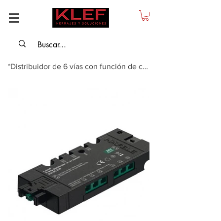
*Distribuidor de 6 vías con función de conmutación Häfele Loox5 24 V para has...