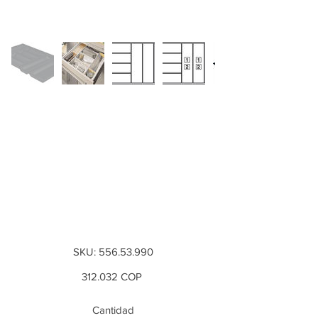
Cubertero negro,
longitud nominal
500 mm, para corte
a medida universal,
Anch...
SKU
SKU:
556.53.990
556.53.990
Precio
312.032 COP
Cantidad