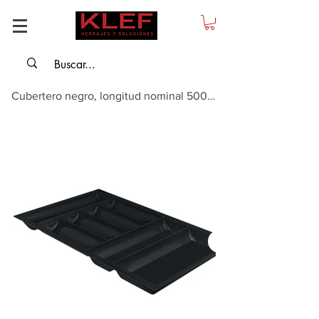
Cubertero negro, longitud nominal 500 mm, para corte a medida universal, Anch...