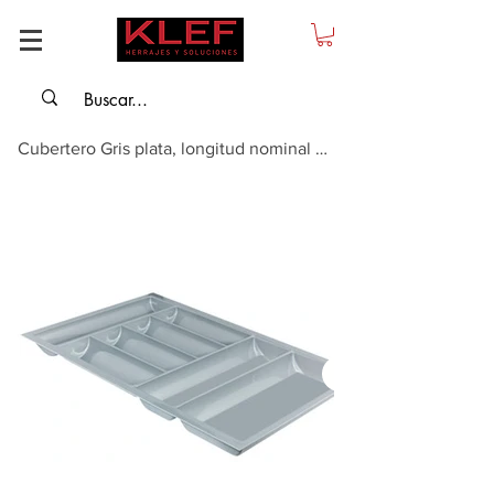
Cubertero Gris plata, longitud nominal 500 mm, para corte a medida universal,...