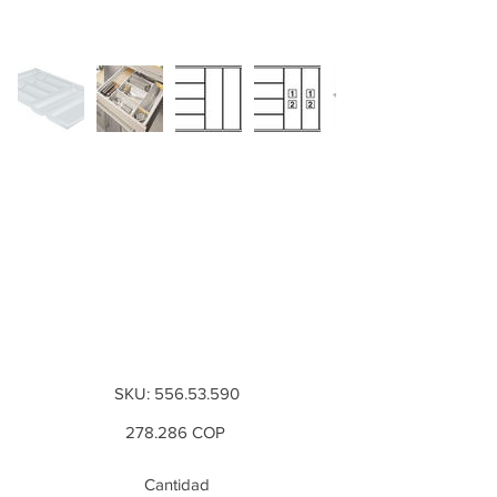
Cubertero Gris
plata, longitud
nominal 500 mm,
para corte a
medida universal,...
SKU
SKU:
556.53.590
556.53.590
Precio
278.286 COP
Cantidad