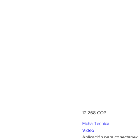
Inicio
Tienda
conector 
cinta LED
Precio
12.268 COP
Ficha Técnica
Video
Aplicación para conectar/ex