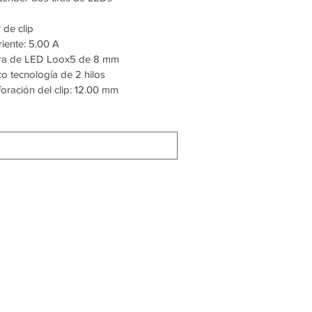
 de clip
iente: 5.00 A
Tira de LED Loox5 de 8 mm
o tecnología de 2 hilos
foración del clip: 12.00 mm
timada de 12-
iles a