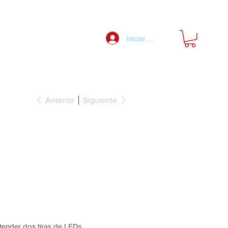
Nosotros
Iniciar Sesión
Anterior
Siguiente
para unión
tender dos tiras de LEDs