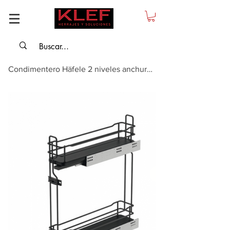
Condimentero Häfele 2 niveles anchura de gabinete 150 mm