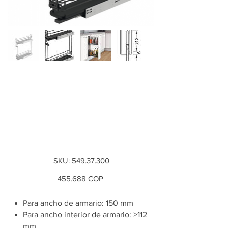
Condimentero
Häfele 2 niveles
anchura de
gabinete 150 mm
SKU
SKU:
549.37.300
549.37.300
Precio
455.688 COP
Para ancho de armario: 150 mm
Para ancho interior de armario: ≥112
mm