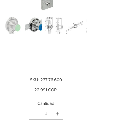
Cierre de barra de
empuje, Symo,
carrera 16 mm
SKU
SKU:
237.76.600
237.76.600
Precio
22.991 COP
Cantidad