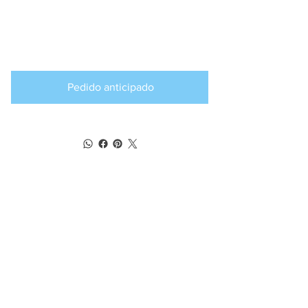
Producto
disponible para
pedido anticipado
Pedido anticipado