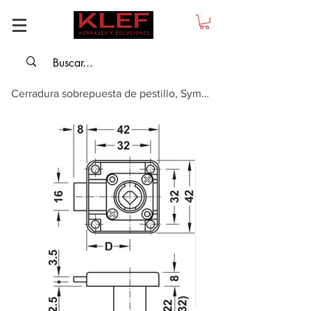
Cerradura sobrepuesta de pestillo, Symo, entrada 25 mm, recorrido de palanca 8mm