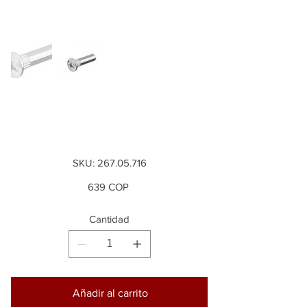
Casquillo con rosca
interior M6
SKU
SKU:
267.05.716
267.05.716
Precio
639 COP
Cantidad
Añadir al carrito