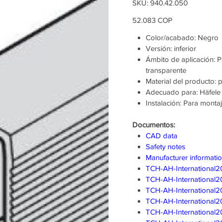
SKU
SKU:
940.42.050
940.42.050
Precio
52.083 COP
Color/acabado: Negro
Versión: inferior
Ámbito de aplicación: 
transparente
Material del producto: p
Adecuado para: Häfele 
Instalación: Para monta
Documentos:
CAD data
Safety notes
Manufacturer informati
TCH-AH-International2
TCH-AH-International2
TCH-AH-International20
TCH-AH-International2
TCH-AH-International2