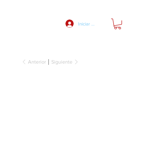
Nosotros
Iniciar Sesión
Anterior
Siguiente
, abajo para
e11, Plástico,
gitud: 1000