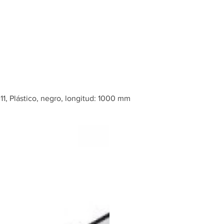
Inicio
Tienda
e11, Plástico, negro, longitud: 1000 mm
Carril guía
Slido F-Lin
negro, lon
mm