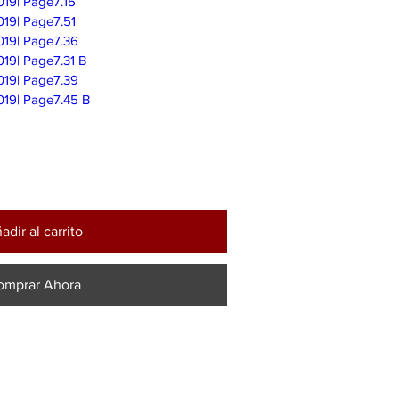
019| Page7.15
019| Page7.51
019| Page7.36
19| Page7.31 B
019| Page7.39
019| Page7.45 B
adir al carrito
omprar Ahora