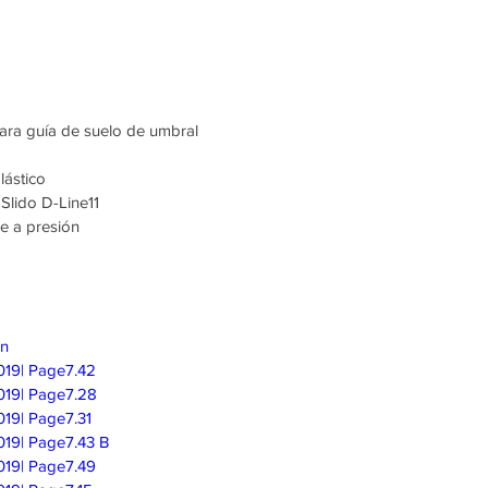
Para guía de suelo de umbral
lástico
Slido D-Line11
je a presión
on
019| Page7.42
019| Page7.28
19| Page7.31
019| Page7.43 B
019| Page7.49