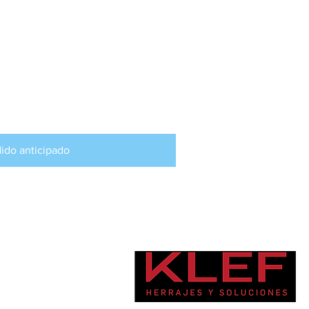
isponible para
ticipado
ido anticipado