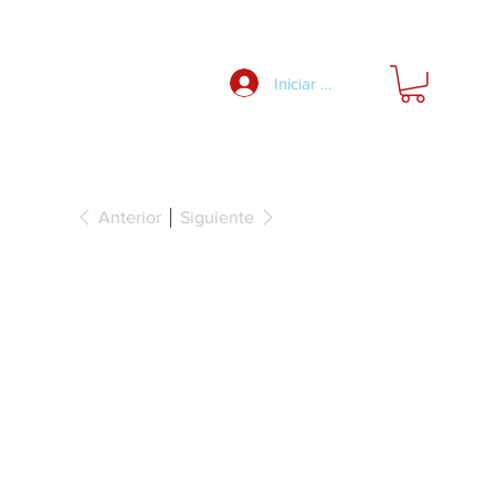
Nosotros
Iniciar Sesión
Anterior
Siguiente
deslizamiento
forado para
, Aluminio,
..