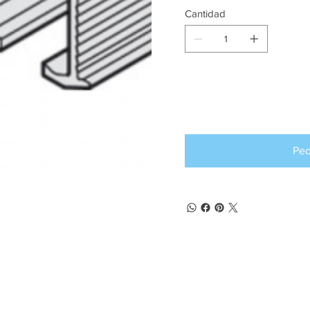
Cantidad
Producto d
pedido an
Ped
(+57) 302 3563964
comercial
@klef.com.co
Carrera 75 # 43-50 local 201