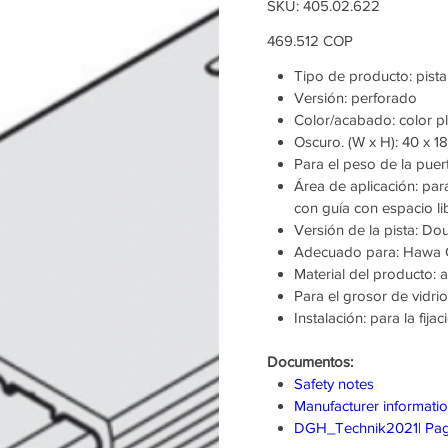
SKU
SKU:
405.02.622
405.02.622
Precio
469.512 COP
Tipo de producto: pista
Versión: perforado
Color/acabado: color p
Oscuro. (W x H): 40 x 
Para el peso de la puer
Área de aplicación: par
con guía con espacio li
Versión de la pista: Do
Adecuado para: Hawa 
Material del producto: 
Para el grosor de vidr
Instalación: para la fijac
Documentos:
Safety notes
Manufacturer informati
DGH_Technik2021| Pag