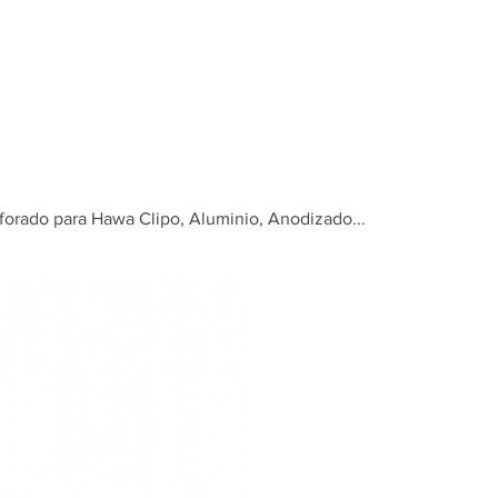
Inicio
Tienda
rforado para Hawa Clipo, Aluminio, Anodizado...
Carril de 
doble, per
Hawa Clipo
Anodizado.