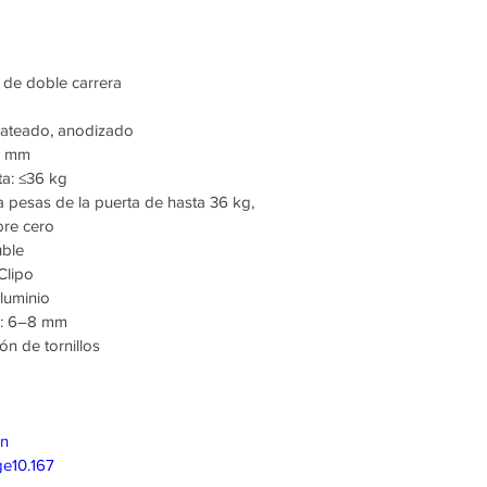
 de doble carrera
lateado, anodizado
18 mm
ta: ≤36 kg
a pesas de la puerta de hasta 36 kg,
bre cero
uble
Clipo
aluminio
io: 6–8 mm
ión de tornillos
on
e10.167