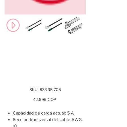
Cable para tira de
luces LED de 24 V, 8
mm y 2 pines 2000
mm
SKU
SKU:
833.95.706
833.95.706
Precio
42.696 COP
Capacidad de carga actual: 5 A
Sección transversal del cable AWG:
18