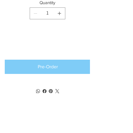
Quantity
Producto
disponible para
pedido anticipado
Pre-Order