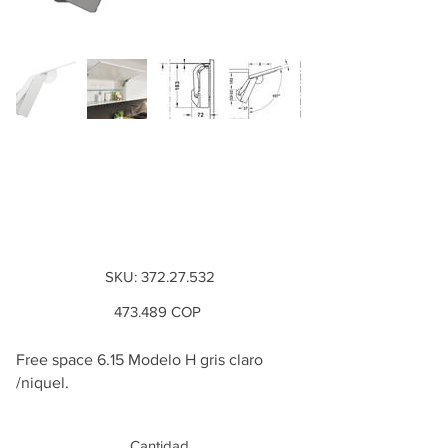
Brazo Free space
5.15 push Modelo H
gris claro
SKU
SKU:
372.27.532
372.27.532
Precio
473.489 COP
Free space 6.15 Modelo H gris claro
/niquel.
Cantidad