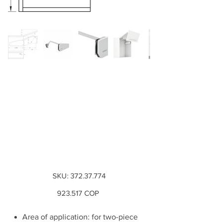
Brazo Free fold,
Altura del cuerpo:
840-910 mm, peso
de la tapa: 7,3-14,6
kg,...
SKU
SKU:
372.37.774
372.37.774
Precio
923.517 COP
Area of application: for two-piece