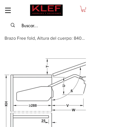
Brazo Free fold, Altura del cuerpo: 840-910 mm, peso de la tapa: 7,3-14,6 kg,...