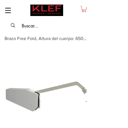
Brazo Free Fold, Altura del cuerpo: 650-730 mm, Peso de la puerta: 3,9-7,9 kg...