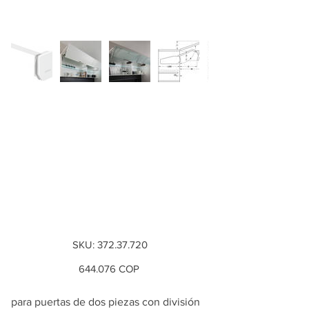
Brazo Free fold,
Altura del cuerpo:
520-590 mm, peso
de la tapa: 2,4-4,9
kg, ...
SKU
SKU:
372.37.720
372.37.720
Precio
644.076 COP
para puertas de dos piezas con división