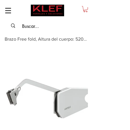
Brazo Free fold, Altura del cuerpo: 520-590 mm, peso de la tapa: 2,4-4,9 kg, ...