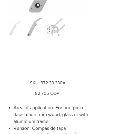
Brazo Free flap H 1,5
Modelo: D, color:
gris
SKU
SKU:
372.39.330A
372.39.330A
Precio
82.705 COP
Area of application: For one-piece
flaps made from wood, glass or with
aluminium frame
Versión: Compás de tapa