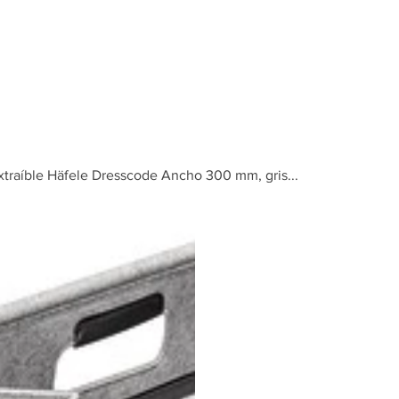
Inicio
Tienda
xtraíble Häfele Dresscode Ancho 300 mm, gris...
Bolsa de l
marco extr
Dresscode
mm, gris...