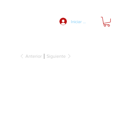
Nosotros
Iniciar Sesión
Anterior
Siguiente
avandería, para
aíble Häfele
 Ancho 300