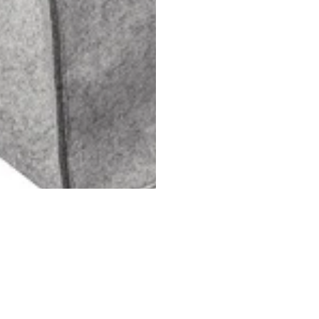
(+57) 302 3563964
comercial
@klef.com.co
Carrera 75 # 43-50 local 201
Medellín, Colombia