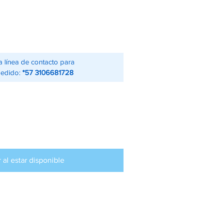
a línea de contacto para
pedido:
*57 3106681728
r al estar disponible