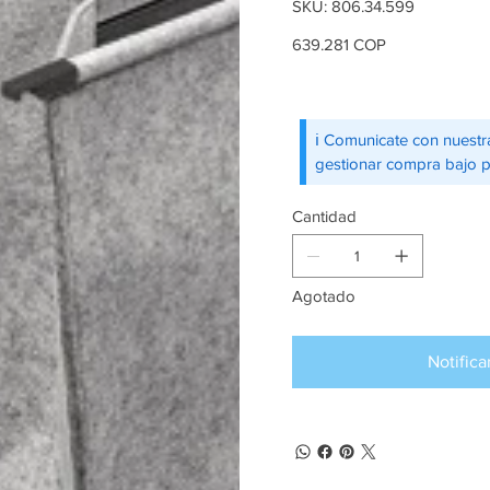
SKU
SKU:
806.34.599
806.34.599
Precio
639.281 COP
ℹ️ Comunicate con nuestr
gestionar compra bajo 
Cantidad
Agotado
Notifica