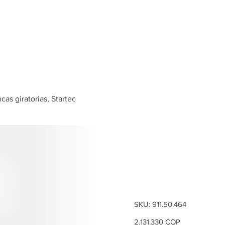
Inicio
Tienda
as giratorias, Startec
Bloqueo m
dos palanc
Startec
SKU
SKU:
911.50.464
911.50.464
Precio
2.131.330 COP