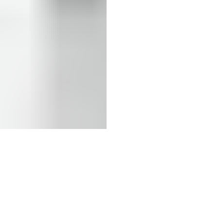
(+57) 302 3563964
comercial
@klef.com.co
Carrera 75 # 43-50 local 201
Medellín, Colombia