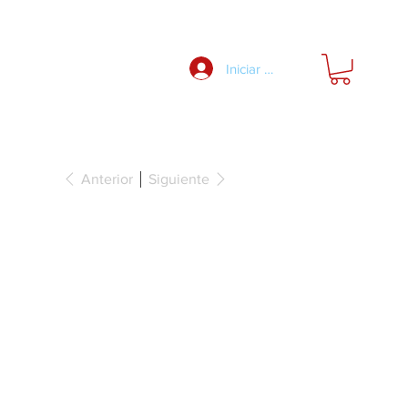
Nosotros
Iniciar Sesión
Anterior
Siguiente
ultipunto con
as giratorias,