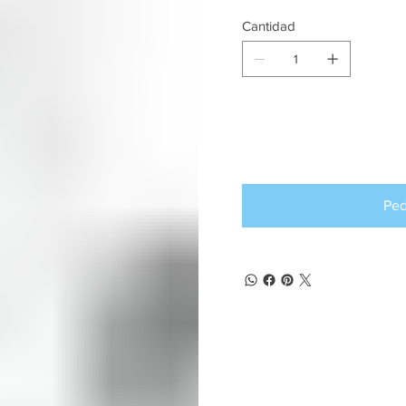
Cantidad
Producto d
pedido an
Ped