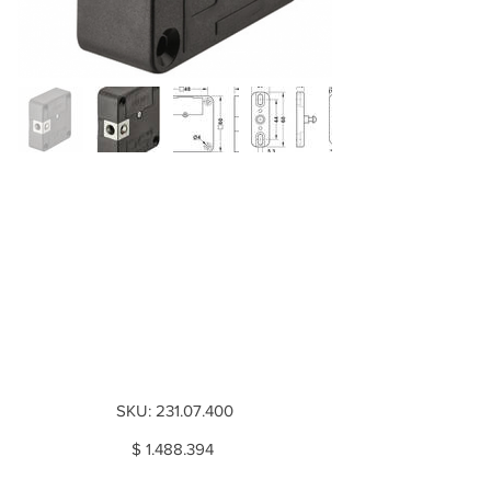
Bloqueo de
muebles, EFL 50,
accionada por
batería (uso
interior)
SKU
SKU:
231.07.400
231.07.400
Price
$
1.488.394