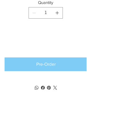
Quantity
Producto
disponible para
pedido anticipado
Pre-Order