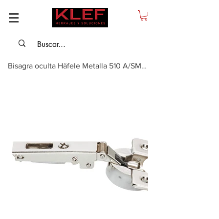
Bisagra oculta Häfele Metalla 510 A/SM 110°, montaje con superposición comple...