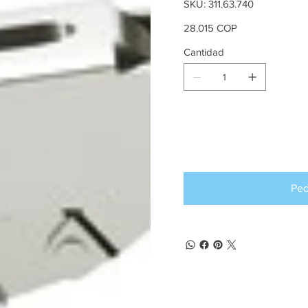
SKU
SKU:
311.63.740
311.63.740
Precio
28.015 COP
Cantidad
Producto d
pedido an
Ped