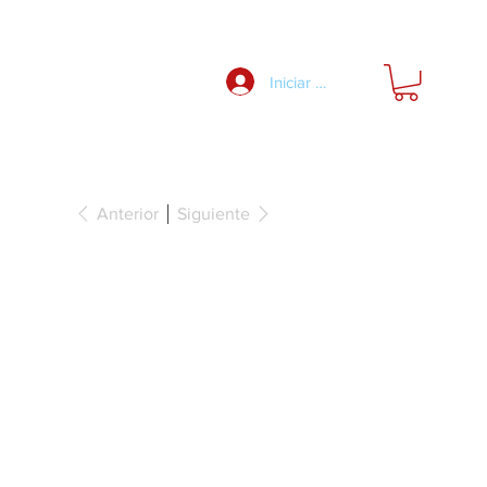
Nosotros
Iniciar Sesión
Anterior
Siguiente
ulta, Häfele
0 SM 155°,
on
ción completa