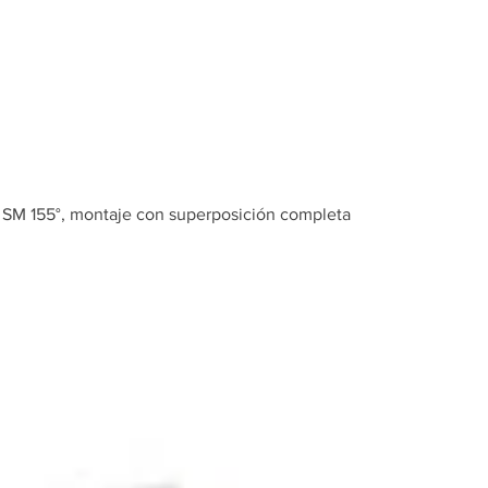
Inicio
Tienda
0 SM 155°, montaje con superposición completa
Bisagra oc
Metalla 31
montaje c
superposi