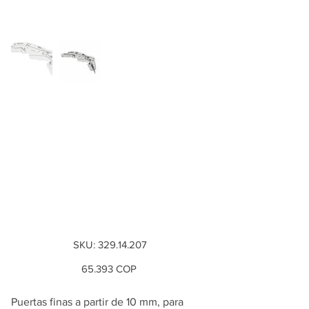
Bisagra Metalla 510
SM 155°, montaje
con superposición
completa con cierre
suave
SKU
SKU:
329.14.207
329.14.207
Precio
65.393 COP
Puertas finas a partir de 10 mm, para