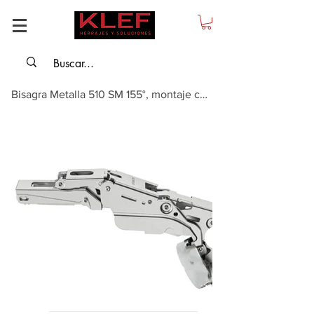
Bisagra Metalla 510 SM 155°, montaje con superposición completa con cierre suave