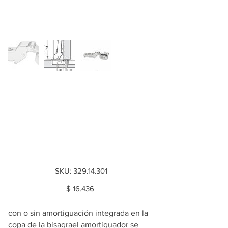
Bisagra Metalla 510
SM 105°, sin insertos
premontados.
Semiparche
SKU
SKU:
329.14.301
329.14.301
Price
$ 16.436
con o sin amortiguación integrada en la
copa de la bisagrael amortiguador se