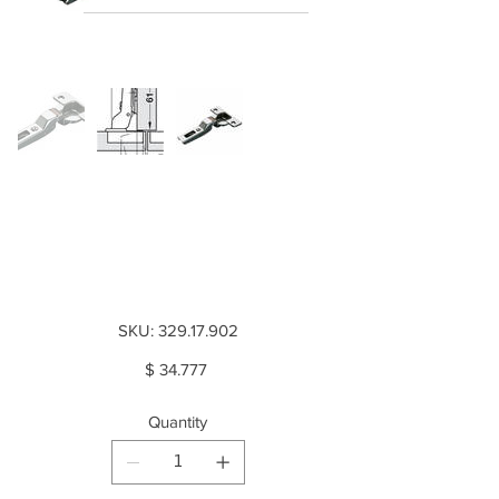
Bisagra Metalla 510
Push A/SM 110°
semi parche
SKU
SKU:
329.17.902
329.17.902
Price
$ 34.777
Quantity