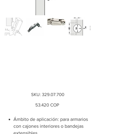
Bisagra Metalla 510
A/SM 165°, montaje
con superposición
completa
SKU
SKU:
329.07.700
329.07.700
Precio
53.420 COP
Ámbito de aplicación: para armarios
con cajones interiores o bandejas
extensibles