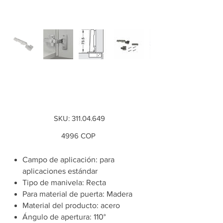
*Bisagra Metalla 310
SM Parche, negra
SKU
SKU:
311.04.649
311.04.649
Precio
4996 COP
Campo de aplicación: para
aplicaciones estándar
Tipo de manivela: Recta
Para material de puerta: Madera
Material del producto: acero
Ángulo de apertura: 110°