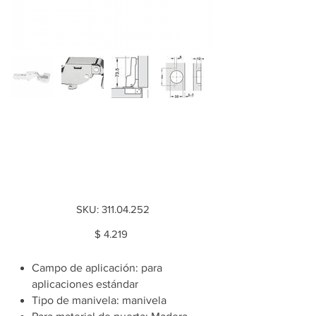
*Bisagra Metalla 310
SM Semiparche,
niquelada
SKU
SKU:
311.04.252
311.04.252
Price
$ 4.219
Campo de aplicación: para
aplicaciones estándar
Tipo de manivela: manivela