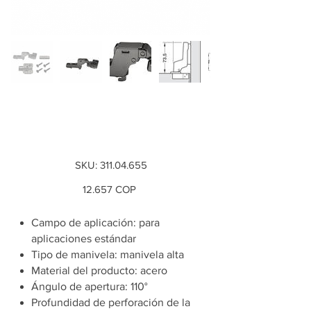
Bisagra Metalla 310
SM Interna, negra
SKU
SKU:
311.04.655
311.04.655
Precio
12.657 COP
Campo de aplicación: para
aplicaciones estándar
Tipo de manivela: manivela alta
Material del producto: acero
Ángulo de apertura: 110°
Profundidad de perforación de la