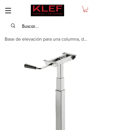
Base de elevación para una columna, de acero, fuerza de elevación: 20 kg.