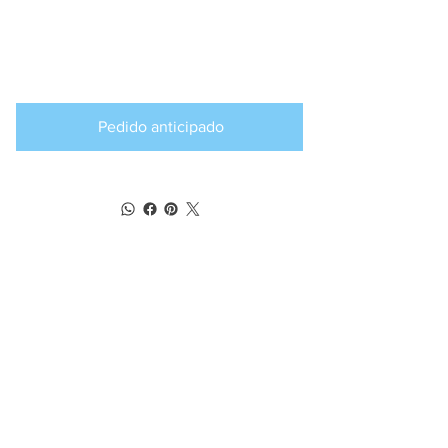
Producto
disponible para
pedido anticipado
Pedido anticipado