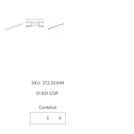
Barra transversal,
para Free Up 900
mm
SKU
SKU:
372.33.694
372.33.694
Precio
51.921 COP
Cantidad