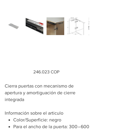
Amortiguador con
vaivén a presión
Precio
246.023 COP
Cierra puertas con mecanismo de
apertura y amortiguación de cierre
integrada
Información sobre el articulo
Color/Superficie: negro
Para el ancho de la puerta: 300 – 600