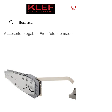
Accesorio plegable, Free fold, de madera o con marco de aluminio