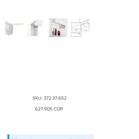
Accesorio plegable,
Free fold, de
madera o con
marco de aluminio
SKU
SKU:
372.37.652
372.37.652
Precio
627.905 COP