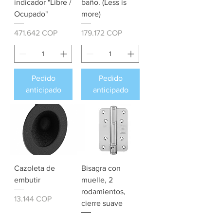
indicador "Libre /
baño. (Less is
Ocupado"
more)
Precio
Precio
471.642 COP
179.172 COP
Pedido
Pedido
anticipado
anticipado
Cazoleta de
Bisagra con
embutir
muelle, 2
rodamientos,
Precio
13.144 COP
cierre suave