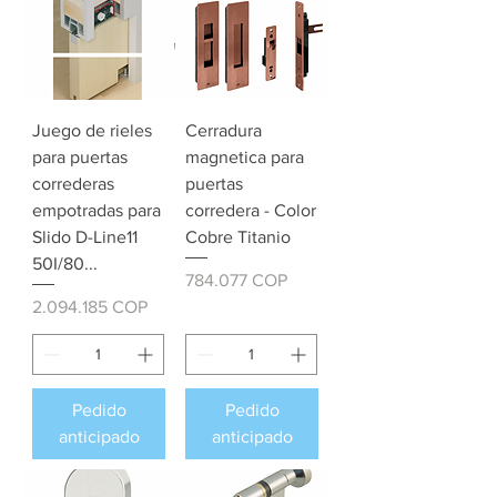
Juego de rieles
Cerradura
para puertas
magnetica para
correderas
puertas
empotradas para
corredera - Color
Slido D-Line11
Cobre Titanio
50I/80...
Precio
784.077 COP
Precio
2.094.185 COP
Pedido
Pedido
anticipado
anticipado