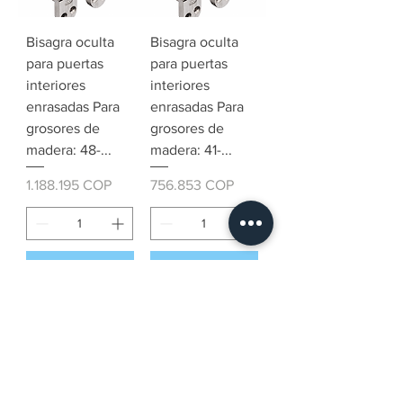
Bisagra oculta
Bisagra oculta
para puertas
para puertas
interiores
interiores
enrasadas Para
enrasadas Para
grosores de
grosores de
madera: 48-...
madera: 41-...
Precio
Precio
1.188.195 COP
756.853 COP
Pedido
Pedido
anticipado
anticipado