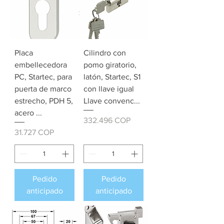
Placa
Cilindro con
embellecedora
pomo giratorio,
PC, Startec, para
latón, Startec, S1
puerta de marco
con llave igual
estrecho, PDH 5,
Llave convenc...
acero ...
Precio
332.496 COP
Precio
31.727 COP
Pedido
Pedido
anticipado
anticipado