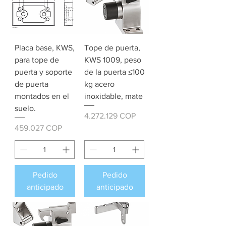
Placa base, KWS,
Tope de puerta,
para tope de
KWS 1009, peso
puerta y soporte
de la puerta ≤100
de puerta
kg acero
montados en el
inoxidable, mate
suelo.
Precio
4.272.129 COP
Precio
459.027 COP
Pedido
Pedido
anticipado
anticipado