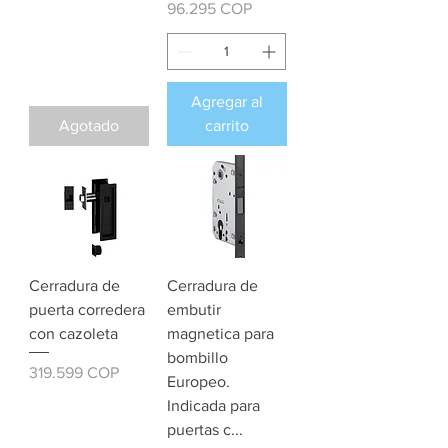
Precio
96.295 COP
Agregar al
Agotado
carrito
Cerradura de
Cerradura de
puerta corredera
embutir
con cazoleta
magnetica para
bombillo
Precio
319.599 COP
Europeo.
Indicada para
puertas c...