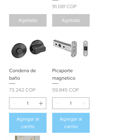
Precio
91.081 COP
Agotado
Agotado
Condena de
Picaporte
baño
magnetico
Precio
Precio
73.242 COP
59.845 COP
Agregar al
Agregar al
carrito
carrito