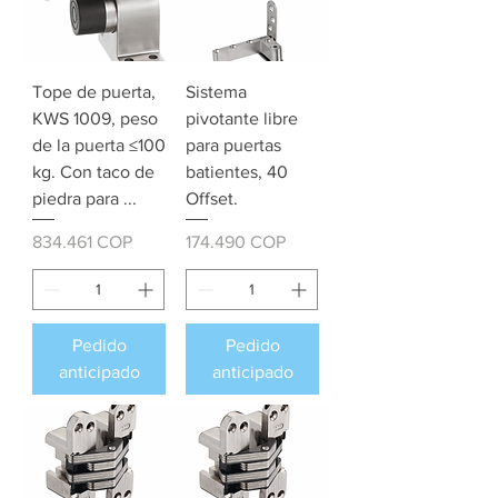
Tope de puerta,
Sistema
KWS 1009, peso
pivotante libre
de la puerta ≤100
para puertas
kg. Con taco de
batientes, 40
piedra para ...
Offset.
Precio
Precio
834.461 COP
174.490 COP
Pedido
Pedido
anticipado
anticipado